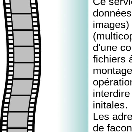
Ce servi
données 
images) 
(multico
d'une co
fichiers 
montage,
opératio
interdir
initales.
Les adre
de facon