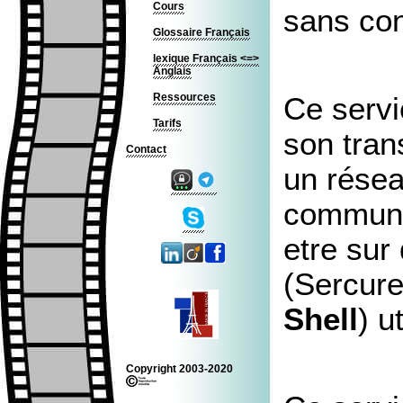
Cours
sans con
Glossaire Français
lexique Français <=>
Anglais
Ressources
Ce servi
Tarifs
son trans
Contact
un résea
communic
etre sur
(Sercure
Shell
) u
Copyright 2003-2020