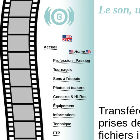
Le son, u
Accueil
Home
Profession - Passion
Tournages
Sons à l'écoute
Photos et teasers
Concerts & Hi-Res
Équipement
Transfér
Informations
prises d
Technique
fichiers
FTP