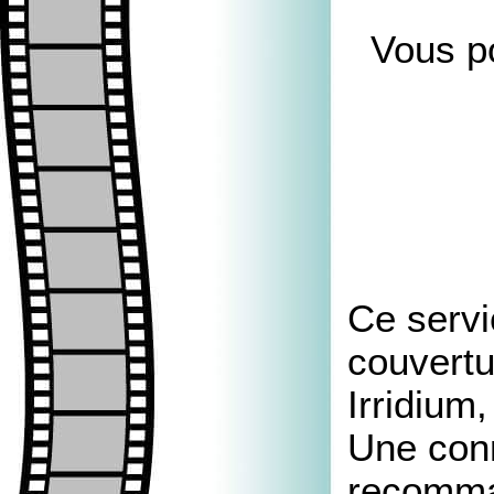
Vous po
Ce servi
couvertu
Irridium
Une con
recomman