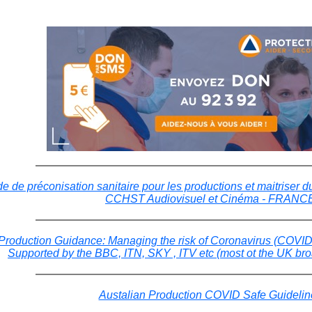
e de préconisation sanitaire pour les productions et maitriser
CCHST Audiovisuel et Cinéma - FRANC
Production Guidance: Managing the risk of Coronavirus (COVID-
Supported by the BBC, ITN, SKY , ITV etc (most ot the UK br
Austalian Production COVID Safe Guidelin