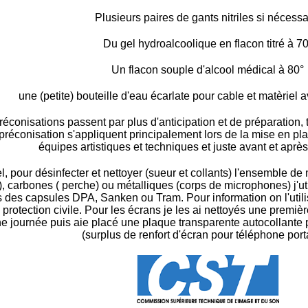
Plusieurs paires de gants nitriles si nécessa
Du gel hydroalcoolique en flacon titré à 70
Un flacon souple d'alcool médical à 80°
une (petite) bouteille d'eau écarlate pour cable et matèriel a
conisations passent par plus d'anticipation et de préparation,
préconisation s'appliquent principalement lors de la mise en plac
équipes artistiques et techniques et juste avant et aprè
el, pour désinfecter et nettoyer (sueur et collants) l'ensemble d
, carbones ( perche) ou métalliques (corps de microphones) j'util
 des capsules DPA, Sanken ou Tram. Pour information on l'utilise
protection civile. Pour les écrans je les ai nettoyés une premièr
e journée puis aie placé une plaque transparente autocollant
(surplus de renfort d'écran pour téléphone port