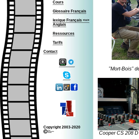
Cours
Glossaire Français
lexique Français <=>
Anglais
Ressources
Tarifs
Contact
"Mort-Bois" d
Copyright 2003-2020
Cooper CS 208 D 