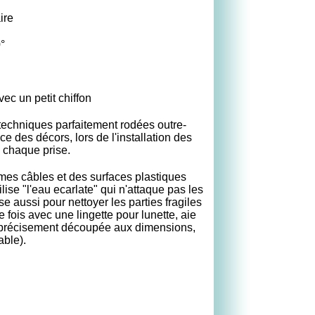
ire
°
vec un petit chiffon
 techniques parfaitement rodées outre-
e des décors, lors de l'installation des
s chaque prise.
e mes câbles et des surfaces plastiques
ise "l'eau ecarlate" qui n'attaque pas les
 aussi pour nettoyer les parties fragiles
e fois avec une lingette pour lunette, aie
e précisement découpée aux dimensions,
able).