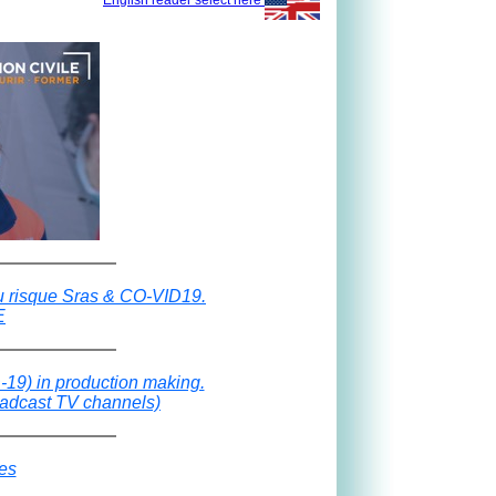
English reader select here
 du risque Sras & CO-VID19.
E
19) in production making.
oadcast TV channels)
es