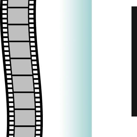
=>
=>