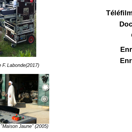
Téléfil
Doc
Enr
Enr
e F. Labonde(2017)
"Maison Jaune" (2005)