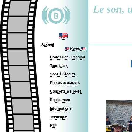
Le son, u
Accueil
Home
Profession - Passion
Tournages
Sons à l'écoute
Photos et teasers
Concerts & Hi-Res
Équipement
Informations
Technique
FTP