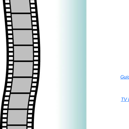
Guid
TV 