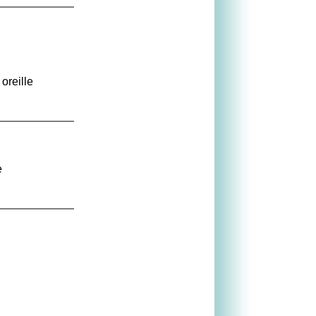
oreille
e